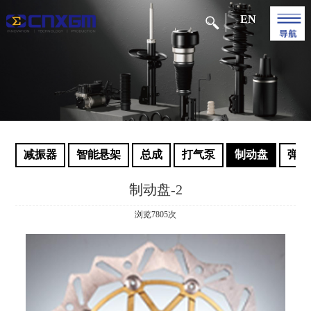
EN
减振器
智能悬架
总成
打气泵
制动盘
弹簧
制动盘-2
浏览7805次